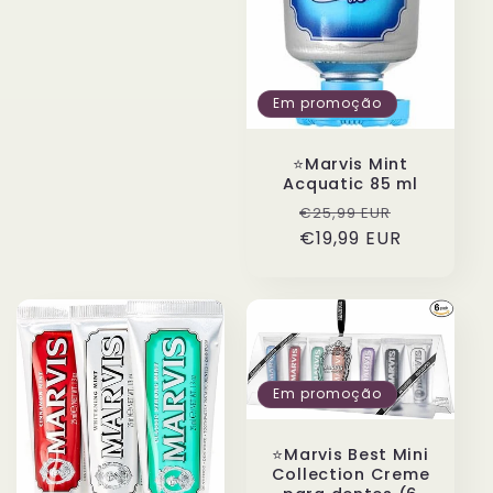
Em promoção
⭐️Marvis Mint
Acquatic 85 ml
Preço
Preço
€25,99 EUR
normal
€19,99 EUR
de
saldo
Em promoção
⭐️Marvis Best Mini
Collection Creme