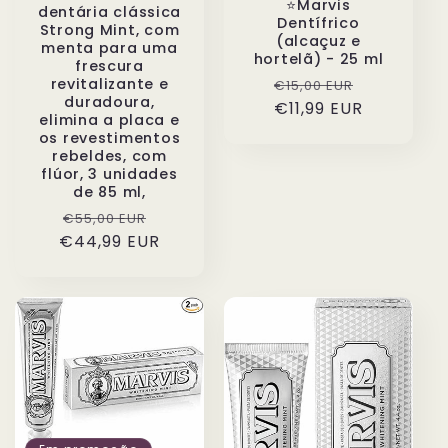
⭐️Marvis
dentária clássica
Dentífrico
Strong Mint, com
(alcaçuz e
menta para uma
hortelã) - 25 ml
frescura
Preço
Preço
revitalizante e
€15,00 EUR
duradoura,
normal
€11,99 EUR
de
elimina a placa e
saldo
os revestimentos
rebeldes, com
flúor, 3 unidades
de 85 ml,
Preço
Preço
€55,00 EUR
€44,99 EUR
normal
de
saldo