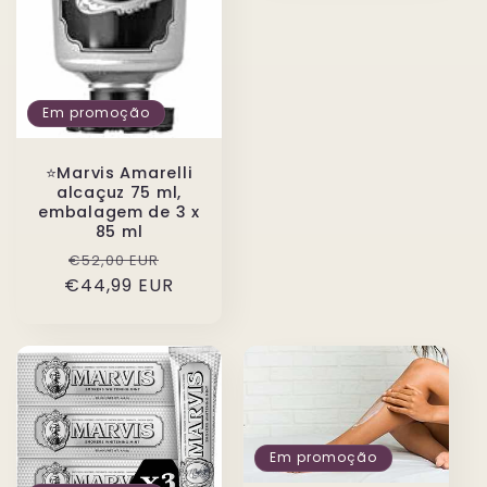
Em promoção
⭐️Marvis Amarelli
alcaçuz 75 ml,
embalagem de 3 x
85 ml
Preço
Preço
€52,00 EUR
€44,99 EUR
normal
de
saldo
Em promoção