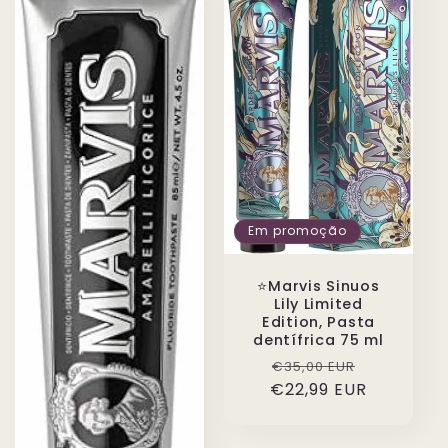
Em promoção
⭐️Marvis Sinuos
Lily Limited
Edition, Pasta
dentífrica 75 ml
Preço
Preço
€35,00 EUR
€22,99 EUR
normal
de
saldo