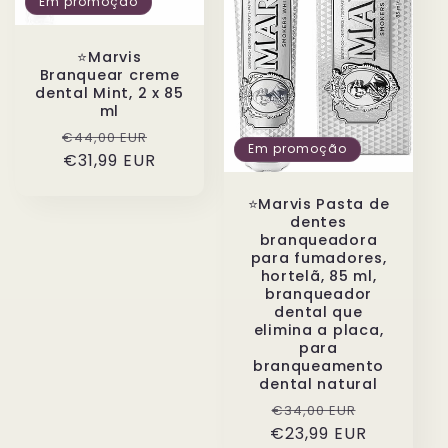
Em promoção
⭐️Marvis
Branquear creme
dental Mint, 2 x 85
ml
Preço
Preço
€44,00 EUR
Em promoção
normal
€31,99 EUR
de
saldo
⭐️Marvis Pasta de
dentes
branqueadora
para fumadores,
hortelã, 85 ml,
branqueador
dental que
elimina a placa,
para
branqueamento
dental natural
Preço
Preço
€34,00 EUR
€23,99 EUR
normal
de