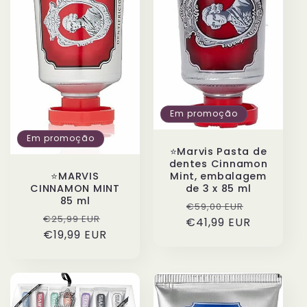
Em promoção
Em promoção
⭐️Marvis Pasta de
dentes Cinnamon
Mint, embalagem
⭐️MARVIS
de 3 x 85 ml
CINNAMON MINT
85 ml
Preço
Preço
€59,00 EUR
Preço
Preço
€25,99 EUR
€41,99 EUR
normal
de
normal
€19,99 EUR
de
saldo
saldo