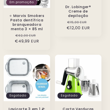
Em promoção
Dr. Lobinger®
Creme de
⭐️ Marvis Smokers
depilação
Pasta dentífrica
Preço
Preço
€15,00 EUR
branqueadora
€12,00 EUR
normal
de
menta 3 × 85 ml
saldo
Preço
Preço
€62,00 EUR
€49,99 EUR
normal
de
saldo
Esgotado
Esgotado
Lavicorte 3 em 1 🌽
Corta Verduras