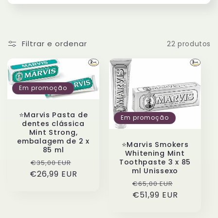
o
:
Filtrar e ordenar
22 produtos
Em promoção
⭐️Marvis Pasta de
Em promoção
dentes clássica
Mint Strong,
embalagem de 2 x
⭐️Marvis Smokers
85 ml
Whitening Mint
Preço
Preço
Toothpaste 3 x 85
€35,00 EUR
ml Unissexo
€26,99 EUR
normal
de
Preço
Preço
€65,00 EUR
saldo
€51,99 EUR
normal
de
saldo