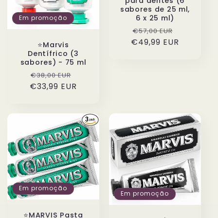
para dentes (6
sabores de 25 ml,
6 x 25 ml)
Em promoção
Preço
Preço
€57,00 EUR
€49,99 EUR
normal
de
⭐️Marvis
saldo
Dentífrico (3
sabores) - 75 ml
Preço
Preço
€38,00 EUR
€33,99 EUR
normal
de
saldo
Em promoção
Em promoção
⭐️MARVIS Pasta