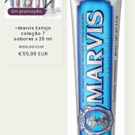
Em promoção
⭐️Marvis Estojo
coleção 7
sabores x 25 ml
Preço
Preço
€69,00 EUR
€55,99 EUR
normal
de
saldo