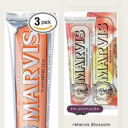
saldo
Em promoção
⭐️Marvis Blossom