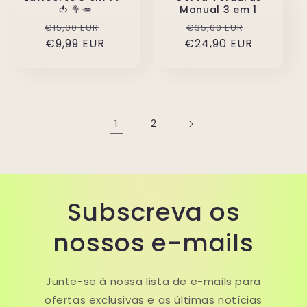
🍅 🥦🥕
Manual 3 em 1
Preço
Preço
Preço
Preço
€15,00 EUR
€35,60 EUR
normal
€9,99 EUR
de
€24,90 EUR
normal
de
saldo
saldo
1
2
Subscreva os
nossos e-mails
Junte-se à nossa lista de e-mails para
ofertas exclusivas e as últimas notícias