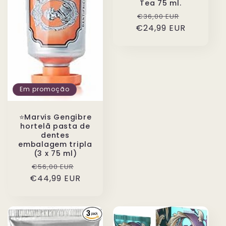
Tea 75 ml.
Preço
Preço
€36,00 EUR
€24,99 EUR
normal
de
saldo
Em promoção
⭐️Marvis Gengibre
hortelã pasta de
dentes
embalagem tripla
(3 x 75 ml)
Preço
Preço
€56,00 EUR
€44,99 EUR
normal
de
saldo